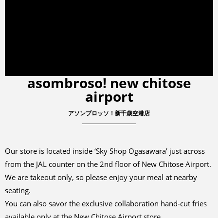
asombroso! new chitose
airport
アソンブロッソ！新千歳空港店
Our store is located inside ‘Sky Shop Ogasawara’ just across
from the JAL counter on the 2nd floor of New Chitose Airport.
We are takeout only, so please enjoy your meal at nearby
seating.
You can also savor the exclusive collaboration hand-cut fries
available only at the New Chitose Airport store.