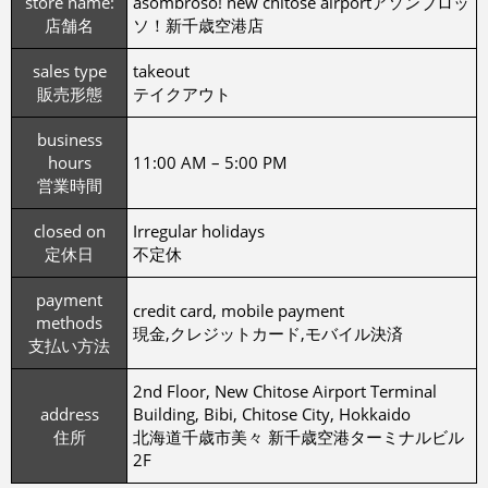
store name:
asombroso! new chitose airportアソンブロッ
店舗名
ソ！新千歳空港店
sales type
takeout
販売形態
テイクアウト
business
hours
11:00 AM – 5:00 PM
営業時間
closed on
Irregular holidays
定休日
不定休
payment
credit card, mobile payment
methods
現金,クレジットカード,モバイル決済
支払い方法
2nd Floor, New Chitose Airport Terminal
address
Building, Bibi, Chitose City, Hokkaido
住所
北海道千歳市美々 新千歳空港ターミナルビル
2F