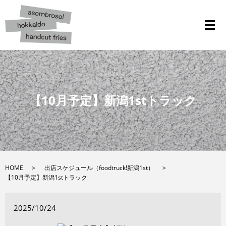
メ
【10月予定】新潟1stトラック
HOME
出店スケジュール（foodtruck!新潟1st）
【10月予定】新潟1stトラック
2025/10/24